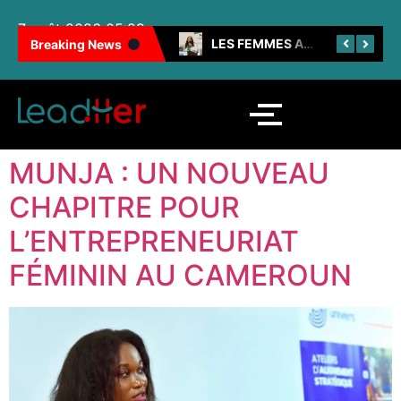
7 août 2026 05:29
100 FEMMES NOIRES INSPIRANTES : LES CAMEROUNAISES BRILLENT ENCORE
LES FEMMES AU CŒUR DE LA SNH
Breaking News
MUNJA : UN NOUVEAU
CHAPITRE POUR
L’ENTREPRENEURIAT
FÉMININ AU CAMEROUN