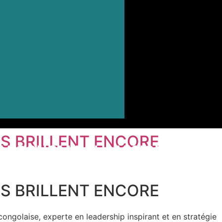
MANDES D’UNE
 L’AFRIQUE CENTRALE
NT BOUGER L’AFRIQUE
ES BRILLENT ENCORE
 ÉCONOMIE : LA VISION DE
ES BRILLENT ENCORE
 congolaise, experte en leadership inspirant et en stratégie