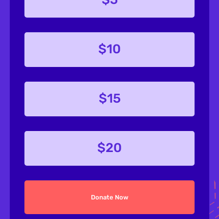
$10
$15
$20
Donate Now