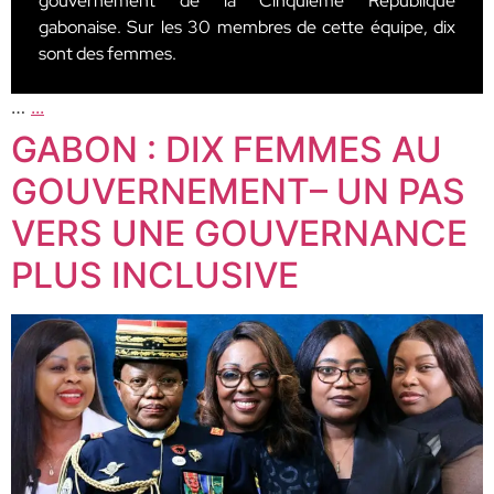
gouvernement de la Cinquième République
gabonaise. Sur les 30 membres de cette équipe, dix
sont des femmes.
…
...
GABON : DIX FEMMES AU
GOUVERNEMENT– UN PAS
VERS UNE GOUVERNANCE
PLUS INCLUSIVE