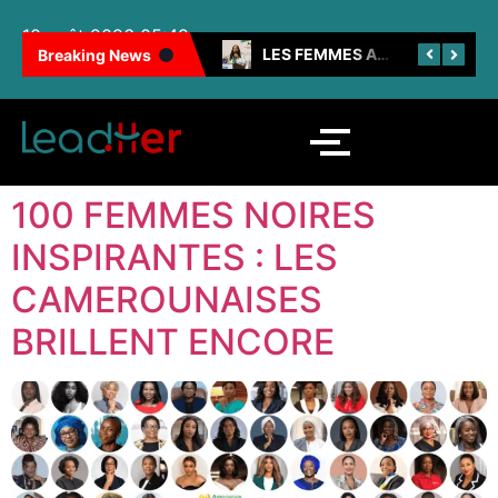
10 août 2026 05:42
100 FEMMES NOIRES INSPIRANTES : LES CAMEROUNAISES BRILLENT ENCORE
LES FEMMES AU CŒUR DE LA SNH
Breaking News
100 FEMMES NOIRES
INSPIRANTES : LES
CAMEROUNAISES
BRILLENT ENCORE