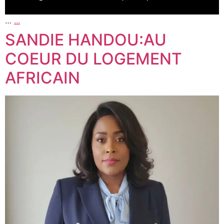
…
...
SANDIE HANDOU:AU
COEUR DU LOGEMENT
AFRICAIN