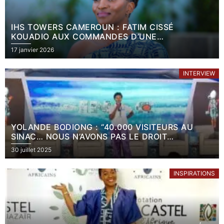
IHS TOWERS CAMEROUN : FATIM CISSÉ
KOUADIO AUX COMMANDES D’UNE
INFRASTRUCTURE STRATÉGIQUE
17 janvier 2026
INTERVIEW
YOLANDE BODIONG : “40.000 VISITEURS AU
SINAC… NOUS N’AVONS PAS LE DROIT
D’ARRÊTER”
30 juillet 2025
INSPIRATIONS