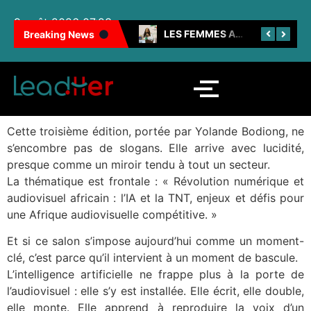
9 août 2026 07:23
100 FEMMES NOIRES INSPIRANTES : LES CAMEROUNAISES BRILLENT ENCORE
LES FEMMES AU CŒUR DE LA SNH
Breaking News
Cette troisième édition, portée par Yolande Bodiong, ne
s’encombre pas de slogans. Elle arrive avec lucidité,
presque comme un miroir tendu à tout un secteur.
La thématique est frontale : « Révolution numérique et
audiovisuel africain : l’IA et la TNT, enjeux et défis pour
une Afrique audiovisuelle compétitive. »
Et si ce salon s’impose aujourd’hui comme un moment-
clé, c’est parce qu’il intervient à un moment de bascule.
L’intelligence artificielle ne frappe plus à la porte de
l’audiovisuel : elle s’y est installée. Elle écrit, elle double,
elle monte. Elle apprend à reproduire la voix d’un