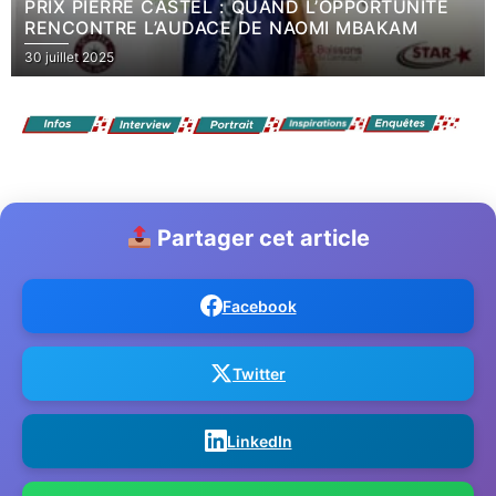
PRIX PIERRE CASTEL : QUAND L’OPPORTUNITÉ
RENCONTRE L’AUDACE DE NAOMI MBAKAM
30 juillet 2025
Partager cet article
Facebook
Twitter
LinkedIn