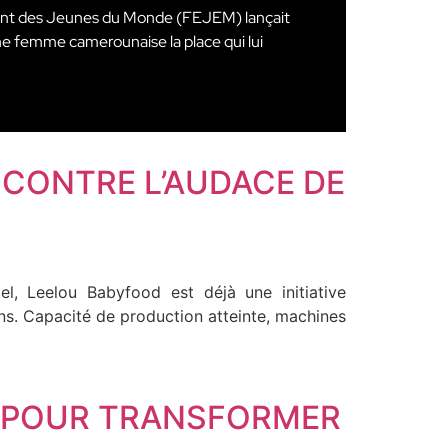
ment des Jeunes du Monde (FEJEM) lançait
une femme camerounaise la place qui lui
NCONTRE L’AUDACE DE
l, Leelou Babyfood est déjà une initiative
ns. Capacité de production atteinte, machines
É POUR TRANSFORMER