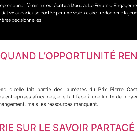
trepreneuriat féminin s’est écrite à Douala. Le Forum d’Engage
ative audacieuse portée par une vision claire : redonner à la je
hères décisionnelles.
 : QUAND L’OPPORTUNITÉ RE
 qu’elle fait partie des lauréates du Prix Pierre Caste
ntreprises africaines, elle fait face à une limite de moye
changement, mais les ressources manquent.
RIE SUR LE SAVOIR PARTAG