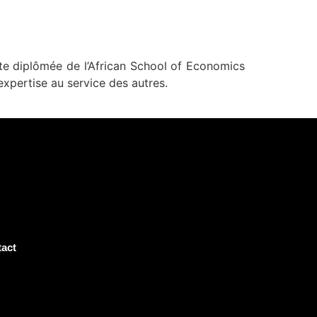
tte diplômée de l’African School of Economics
expertise au service des autres.
act