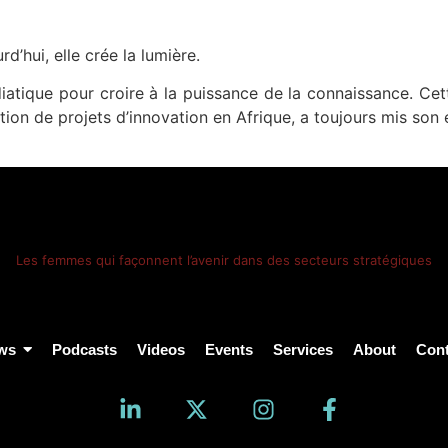
d’hui, elle crée la lumière.
iatique pour croire à la puissance de la connaissance. Ce
tion de projets d’innovation en Afrique, a toujours mis son 
Les femmes qui façonnent l’avenir dans des secteurs stratégiques
ws
Podcasts
Videos
Events
Services
About
Cont