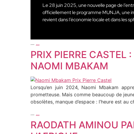
Le 28 juin 2025, une nouvelle page de l’en
officiellement le programme MUNJA, une initi
revient dans l’économie locale et dans les sp
…
...
PRIX PIERRE CASTEL
NAOMI MBAKAM
Lorsqu’en juin 2024, Naomi Mbakam apprend
prometteuse. Mais comme beaucoup de jeunes e
obsolètes, manque d’espace : l’heure est au 
…
...
RAODATH AMINOU PA