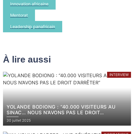
Innovation africaine
Mentorat
Leadership panafricain
À lire aussi
INTERVIEW
YOLANDE BODIONG : “40.000 VISITEURS AU
SINAC… NOUS N’AVONS PAS LE DROIT
D’ARRÊTER”
30 juillet 2025